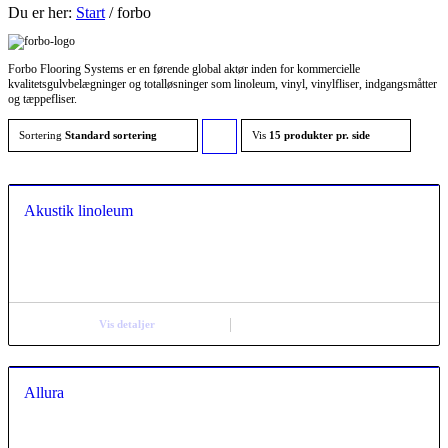
Du er her:
Start
/
forbo
Forbo Flooring Systems er en førende global aktør inden for kommercielle
kvalitetsgulvbelægninger og totalløsninger som linoleum, vinyl, vinylfliser, indgangsmåtter
og tæppefliser.
Sortering
Standard sortering
Vis
Click
15 produkter pr. side
to
order
Akustik linoleum
products
ascending
Vis detaljer
Allura