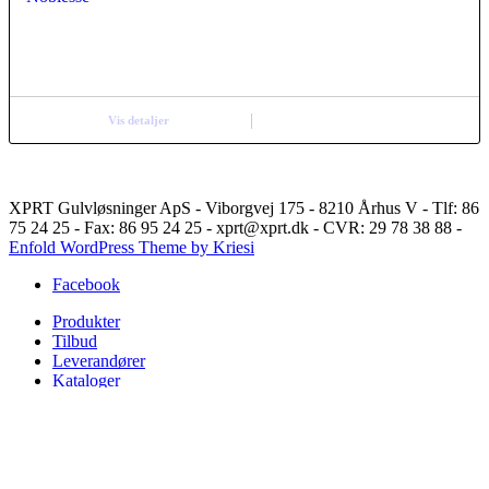
Vis detaljer
XPRT Gulvløsninger ApS - Viborgvej 175 - 8210 Århus V - Tlf: 86
75 24 25 - Fax: 86 95 24 25 - xprt@xprt.dk - CVR: 29 78 38 88 -
Enfold WordPress Theme by Kriesi
Facebook
Produkter
Tilbud
Leverandører
Kataloger
Referencer
Undergulve
Om Xprt
Kontakt