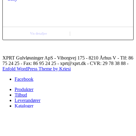
Vis detaljer
XPRT Gulvløsninger ApS - Viborgvej 175 - 8210 Århus V - Tlf: 86
75 24 25 - Fax: 86 95 24 25 - xprt@xprt.dk - CVR: 29 78 38 88 -
Enfold WordPress Theme by Kriesi
Facebook
Produkter
Tilbud
Leverandører
Kataloger
Referencer
Undergulve
Om Xprt
Kontakt